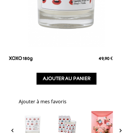
XOXO 180g
49,90 €
AJOUTER AU PANIER
favorite_border
Ajouter à mes favoris

