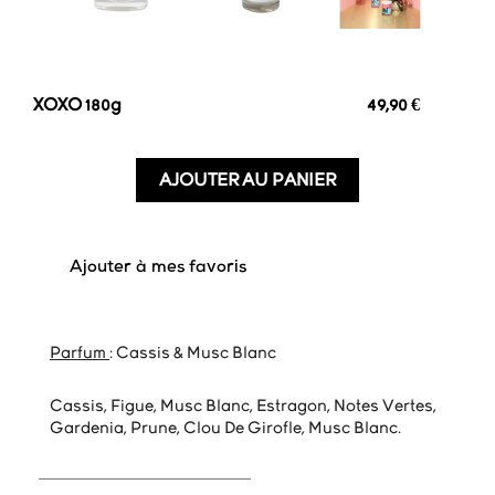
XOXO 180g
49,90 €
AJOUTER AU PANIER
favorite_border
Ajouter à mes favoris
Parfum
: Cassis & Musc Blanc
Cassis, Figue, Musc Blanc, Estragon, Notes Vertes,
Gardenia, Prune, Clou De Girofle, Musc Blanc.