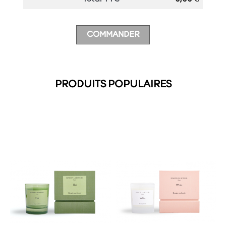
Total TTC
COMMANDER
PRODUITS POPULAIRES
favorite_border
favorite_border