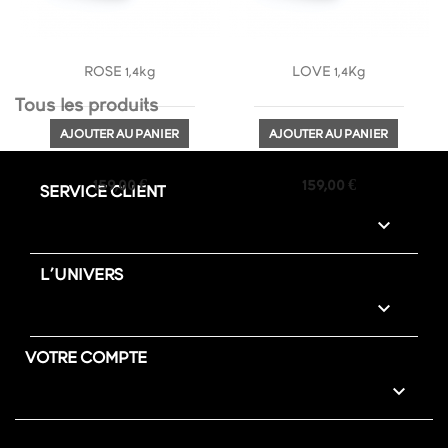
ROSE 1,4kg
LOVE 1,4Kg

Tous les produits
AJOUTER AU PANIER
AJOUTER AU PANIER
Prix
Prix
159,00 €
159,00 €
SERVICE CLIENT

L'UNIVERS

VOTRE COMPTE
