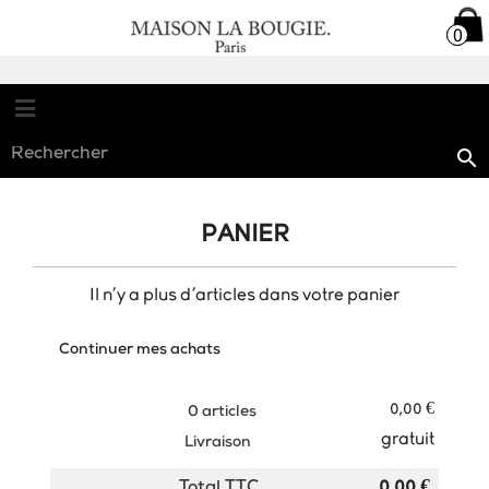

0
0

PANIER
Il n'y a plus d'articles dans votre panier
chevron_left
Continuer mes achats
0,00 €
0 articles
gratuit
Livraison
0,00 €