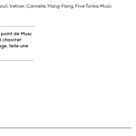
ouli, Vetiver, Cannelle, Ylang-Ylang, Fève Tonka, Musc
e point de Musc
t chavirer
age, telle une