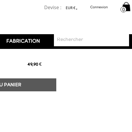
favorite_border
Devise :
EUR €
Connexion
0


FABRICATION
49,90 €
U PANIER