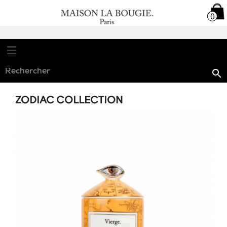

0
0

ZODIAC COLLECTION